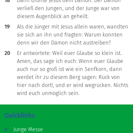
18
Dann drohte Jesus dem Dämon. Der Dämon
verließ den Jungen, und der Junge war von
diesem Augenblick an geheilt.
19
Als die Jünger mit Jesus allein waren, wandten
sie sich an ihn und fragten: Warum konnten
denn wir den Dämon nicht austreiben?
20
Er antwortete: Weil euer Glaube so klein ist.
Amen, das sage ich euch: Wenn euer Glaube
auch nur so groß ist wie ein Senfkorn, dann
werdet ihr zu diesem Berg sagen: Rück von
hier nach dort!, und er wird wegrücken. Nichts
wird euch unmöglich sein.
Quicklinks
Junge Messe