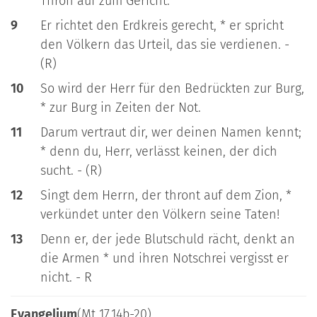
Thron auf zum Gericht.
9
Er richtet den Erdkreis gerecht, * er spricht
den Völkern das Urteil, das sie verdienen. -
(R)
10
So wird der Herr für den Bedrückten zur Burg,
* zur Burg in Zeiten der Not.
11
Darum vertraut dir, wer deinen Namen kennt;
* denn du, Herr, verlässt keinen, der dich
sucht. - (R)
12
Singt dem Herrn, der thront auf dem Zion, *
verkündet unter den Völkern seine Taten!
13
Denn er, der jede Blutschuld rächt, denkt an
die Armen * und ihren Notschrei vergisst er
nicht. - R
Evangelium
(Mt 17,14b-20)