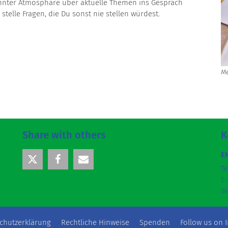
nnter Atmosphäre über aktuelle Themen ins Gespräch
elle Fragen, die Du sonst nie stellen würdest.
Me
Share with others
K
E
Te
E-
W
chutzerklärung
Rechtliche Hinweise
Spenden
Follow us on 