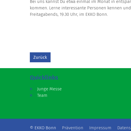
Bei uns kannst Du etwa einmal im Monat in entspa
kommen. Lerne interessante Personen kennen und st
Freitagabends, 19.30 Uhr, im EKKO Bonn.
Zurück
Quicklinks
Junge Messe
Team
© EKKO Bonn
Prävention
Impressum
Datens