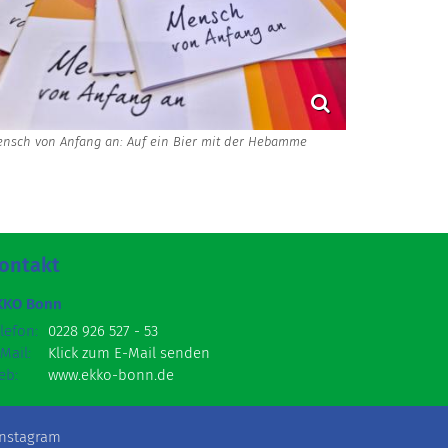
nsch von Anfang an: Auf ein Bier mit der Hebamme
ontakt
KKO Bonn
lefon:
0228 926 527 - 53
Mail:
Klick zum E-Mail senden
eb:
www.ekko-bonn.de
Instagram