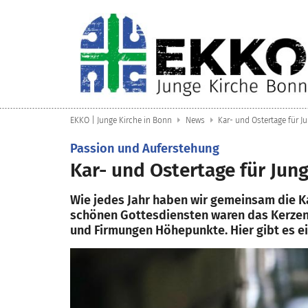
Zum Inhalt springen
EKKO | Junge Kirche in Bonn
News
Kar- und Ostertage für J
:
Passion und Auferstehung
Kar- und Ostertage für Jun
Wie jedes Jahr haben wir gemeinsam die Ka
schönen Gottesdiensten waren das Kerzen
und Firmungen Höhepunkte. Hier gibt es ein