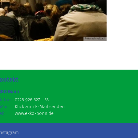
© Hannah Helbach
ontakt
KKO Bonn
lefon:
0228 926 527 - 53
Mail:
Klick zum E-Mail senden
eb:
www.ekko-bonn.de
Instagram