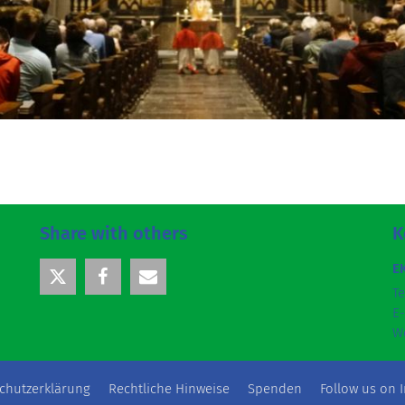
Share with others
K
E
Te
E-
W
chutzerklärung
Rechtliche Hinweise
Spenden
Follow us on 